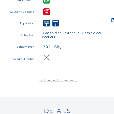
Environment
Dilution / Cleaning
Application
Bassin d'eau extérieur
Bassin d'eau
,
Destination
intérieur
7 à 9 m²/kg
Consumption
Colours / Finishes
Explanation of the pictograms
DETAILS