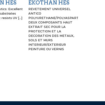
N HES
EKOTHAN HES
AGENT 
LISSAGE
tics: Excellent
REVETEMENT UNIVERSEL
 substrates
ANTICO
AGENT DE LI
: resists UV […]
POLYURETHANE/POLYASPARTIQUE
MORTIER ET 
DEUX COMPOSANTS HAUT
WATHAN EXP
EXTRAIT SEC POUR LA
PROTECTION ET LA
DECORATION DES METAUX,
SOLS ET MURS
INTERIEUR/EXTERIEUR
PEINTURE OU VERNIS