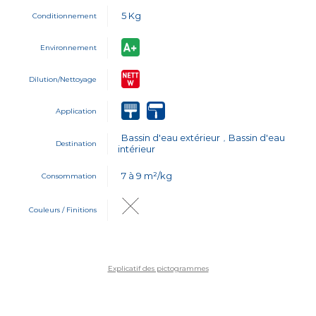
5 Kg
Conditionnement
Environnement
Dilution/Nettoyage
Application
Bassin d'eau extérieur
Bassin d'eau
,
Destination
intérieur
7 à 9 m²/kg
Consommation
Couleurs / Finitions
Explicatif des pictogrammes