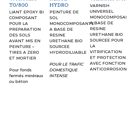
T0/800
HYDRO
H
VARNISH
UNIVERSEL
LIANT EPOXY BI
PEINTURE DE
R
MONOCOMPOSANT
COMPOSANT
SOL
UN
A BASE DE
POUR LA
MONOCOMPOSANTE
AN
RESINE
PREPARATION
A BASE DE
PO
URETHANE BIO
DES SOLS
RESINE
DE
SOURCEE POUR
AVANT MIS EN
URETHANE BIO
C
LA
PEINTURE –
SOURCEE
HA
VITRIFICATION
TIRES A ZERO
HYDRODILUABLE
SE
ET PROTECTION
ET MORTIER
PR
AVEC FONCTION
LA
POUR LE TRAFIC
ANTICORROSION
DE
Pour fonds
DOMESTIQUE
SO
fermés minéraux
INTENSE
IN
ou béton
PE
VE