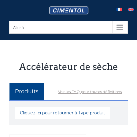
Skip
to
content
Aller à...
Accélérateur de sèche
Produits
Voir les FAQ pour toutes définitions
Cliquez ici pour retourner à Type produit