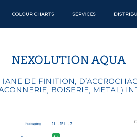
COLOUR CHARTS
SERVICES
DISTRIB
NEXOLUTION AQUA
HANE DE FINITION, D’ACCROCHAG
CONNERIE, BOISERIE, METAL) IN
C
1 L
15 L
3 L
Packaging
,
,