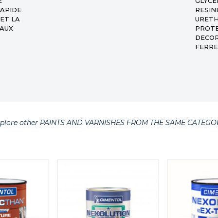
E
GLYCE
RAPIDE
RESIN
ET LA
URET
TAUX
PROTE
DECOR
FERRE
xplore other PAINTS AND VARNISHES FROM THE SAME CATEGO