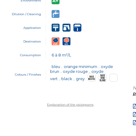
Environment
Dilution / Cleaning
Application
Destination
6 à 8 m²/L
Consumption
bleu
orange minimum
oxyde
,
,
brun
oxyde rouge
oxyde
,
,
Colours / Finishes
vert
black
grey
,
,
N
p
Explanation of the pictograms