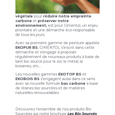
Passer de la pétrochimie à la
chimie du
végétale
pour
réduire notre empreinte
carbone
et
préserver notre
environnement,
est pour Cimentol, un enjeu
prioritaire et une démarche éco-responsable
de tous les jours.
Avec sa première gamme de peinture appelée
EKOPUR BS
, CIMENTOL s’inscrit dans cette
démarche et s’engage à proposer
régulièrement de nouveaux produits à base de
liant bio sourcé pour le sol, le métal, la
boiseries, etc…
Les nouvelles gammes
EKOTOP BS
et
EKOBOIS BS
s’engagent aussi dans ce sens
avec sa nouvelle formule
bas carbone
à base
de résines bio sourcées et de matières
naturelles renouvelables.
Découvrez l’ensemble de nos produits Bio
Sourcées sur notre brochure
Les Bio Sourcés