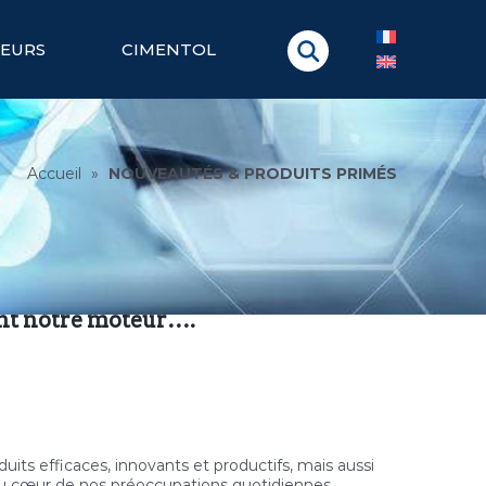
TEURS
CIMENTOL
Accueil
»
NOUVEAUTÉS & PRODUITS PRIMÉS
nt notre moteur….
uits efficaces, innovants et productifs, mais aussi
 au cœur de nos préoccupations quotidiennes.