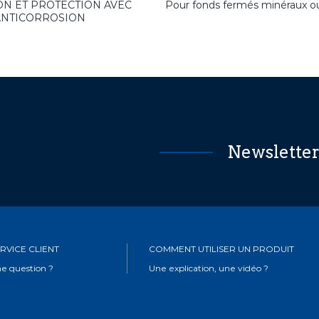
ION ET PROTECTION AVEC
Pour fonds fermés minéraux o
ANTICORROSION
Newslette
RVICE CLIENT
COMMENT UTILISER UN PRODUIT
e question ?
Une explication, une vidéo ?