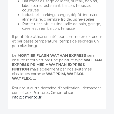
Bâtiment à usage collectif, bureau, hôpital,
laboratoire, restaurant, balcon, terrasse,
coursives
Industriel : parking, hangar, dépôt, industrie
alimentaire, chambre froide, usine-atelier
Particulier : loft, cuisine, salle de bain, garage,
cave, escalier, balcon, terrasse
Il peut être utilisé en intérieur comme en extérieur
et par basse température (temps de séchage un
peu plus long).
Le
MORTIER FLASH
WATHAN EXPRESS
sera
ensuite recouvert par une peinture type
WATHAN
EXPRESS PRIMER + WATHAN EXPRESS
FINITION
mais également par nos systèmes
classiques comme
WATPRIM, WATSOL,
WATFLEX, …
Pour tout autre domaine d’application : demander
conseil aux Peintures Cimentol sur
info@cimentol.fr