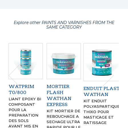
Explore other PAINTS AND VARNISHES FROM THE
SAME CATEGORY
WATPRIM
MORTIER
ENDUIT PLAST
W
T0/800
FLASH
WATHAN
EX
WATHAN
LIANT EPOXY BI
R
KIT ENDUIT
EXPRESS
COMPOSANT
POLYASPARTIQUE
RA
POUR LA
KIT MORTIER DE
THIXO POUR
PO
PREPARATION
REBOUCHAGE A
MASTICAGE ET
AU
DES SOLS
SECHAGE ULTRA
RATISSAGE
SE
AVANT MIS EN
RAPIDE POUR LE