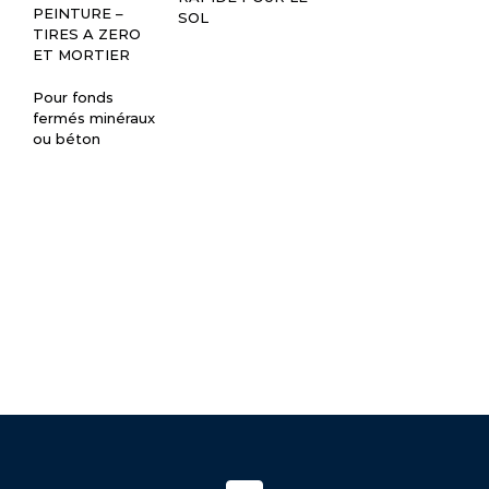
RA
PEINTURE –
SOL
SO
TIRES A ZERO
ET MORTIER
Pour fonds
fermés minéraux
ou béton