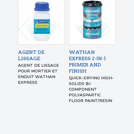
AGENT DE
WATHAN
ENDU
LISSAGE
EXPRESS 2-IN-1
WAT
PRIMER AND
AGENT DE LISSAGE
KIT E
FINISH
POUR MORTIER ET
POLYA
ENDUIT WATHAN
THIXO
QUICK-DRYING HIGH-
EXPRESS
MASTI
SOLIDS BI-
RATIS
COMPONENT
POLYASPARTIC
FLOOR PAINT/RESIN