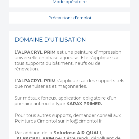
Mode opératoire
Précautions d'emploi
DOMAINE D'UTILISATION
L’
ALPACRYL
PRIM
est une peinture d’impression
universelle en phase aqueuse. Elle s’applique sur
tous supports du bâtiment, neufs ou de
rénovation.
L’
ALPACRYL PRIM
s’applique sur des supports tels
que menuiseries et maçonneries.
Sur métaux ferreux, application obligatoire d’un
primaire antirouille type
KARAX PRIMER.
Pour tous autres supports, demander conseil aux
Peintures Cimentol sur info@cimentol.fr
Par addition de la
Soludose AIR QUALI
,
l’
ALPACRYL PRIM
peut être rendu dépolluant de