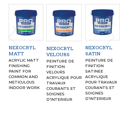
NEXOCRYL
NEXOCRYL
NEXOCRYL
A
MATT
SATIN
VELOURS
P
ACRYLIC MATT
PEINTURE DE
PEINTURE DE
IM
FINISHING
FINITION
FINITION
SO
PAINT FOR
SATINEE
VELOURS
AC
COMMON AND
ACRYLIQUE
ACRYLIQUE
POUR
TR
METICULOUS
POUR TRAVAUX
TRAVAUX
CO
INDOOR WORK
COURANTS ET
COURANTS ET
D’
SOIGNES
SOIGNES
D’INTERIEUR
D’INTERIEUR