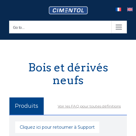
Skip
to
content
Go to...
Bois et dérivés
neufs
Produits
Voir les FAQ pour toutes définitions
Cliquez ici pour retourner à Support