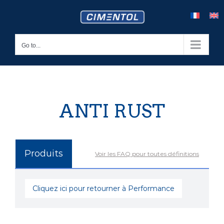
Skip
to
content
Go to...
ANTI RUST
Produits
Voir les FAQ pour toutes définitions
Cliquez ici pour retourner à Performance