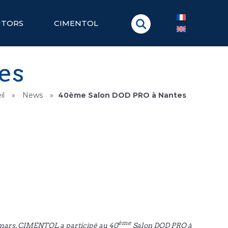
UTORS
CIMENTOL
es
il
»
News
»
40ème Salon DOD PRO à Nantes
ème
mars, CIMENTOL a participé au 40
Salon DOD PRO à