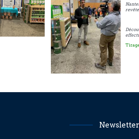
Nantes
revête
Découv
effect
Tirag
Newslette