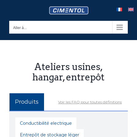
Skip
to
content
Aller à...
Ateliers usines,
hangar, entrepôt
Produits
Voir les FAQ pour toutes définitions
Conductibilité electrique
Entrepôt de stockage léger