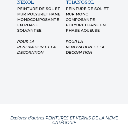
NEXOL
THANOSOL
WAT
PEINTURE DE SOL ET
PEINTURE DE SOL ET
PEINT
MUR POLYURETHANE
MUR MONO
ET MU
MONOCOMPOSANTE
COMPOSANTE
COMP
EN PHASE
POLYURETHANE EN
A L’EA
SOLVANTEE
PHASE AQUEUSE
POUR LA
POUR LA
RENOVATION ET LA
RENOVATION ET LA
DECORATION
DECORATION
Explorer d’autres PEINTURES ET VERNIS DE LA MÊME
CATÉGORIE