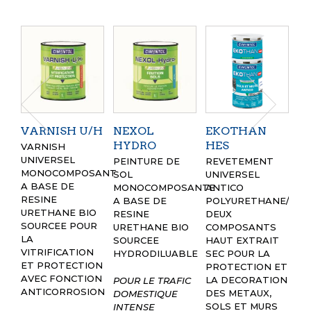
VARNISH U/H
NEXOL
EKOTHAN
W
HYDRO
HES
T
VARNISH
UNIVERSEL
PEINTURE DE
REVETEMENT
LI
MONOCOMPOSANT
SOL
UNIVERSEL
C
A BASE DE
MONOCOMPOSANTE
ANTICO
PO
RESINE
A BASE DE
POLYURETHANE/POL
PR
URETHANE BIO
RESINE
DEUX
DE
SOURCEE POUR
URETHANE BIO
COMPOSANTS
AV
LA
SOURCEE
HAUT EXTRAIT
PE
VITRIFICATION
HYDRODILUABLE
SEC POUR LA
TI
ET PROTECTION
PROTECTION ET
ET
AVEC FONCTION
LA DECORATION
POUR LE TRAFIC
ANTICORROSION
DES METAUX,
DOMESTIQUE
Po
SOLS ET MURS
INTENSE
fe