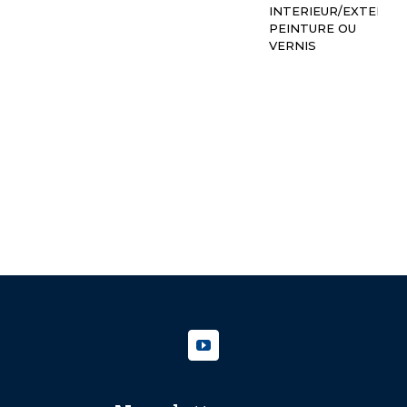
INTERIEUR/EXTERIEU
ou
PEINTURE OU
VERNIS