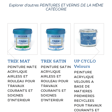
Explorer d’autres PEINTURES ET VERNIS DE LA MÊME
CATÉGORIE
TREK MAT
TREK SATIN
UP CYCLO
T
Velours
V
PEINTURE MATE
PEINTURE SATIN
ACRYLIQUE
ACRYLIQUE
PEINTURE
PE
AIRLESS ET
AIRLESS ET
ACRYLIQUE
VE
ROULEAU POUR
ROULEAU POUR
VELOURS A
AC
TRAVAUX
TRAVAUX
BASE DE
AI
COURANTS ET
COURANTS ET
MATIERES
RO
SOIGNES
SOIGNES
PREMIERES
T
D’INTERIEUR
D’INTERIEUR
RECYCLEES
CO
POUR TRAVAUX
SO
COURANTS ET
D’