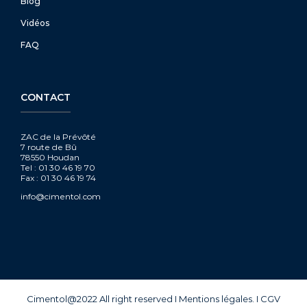
Blog
Vidéos
FAQ
CONTACT
ZAC de la Prévôté
7 route de Bû
78550 Houdan
Tel : 01 30 46 19 70
Fax : 01 30 46 19 74
info@cimentol.com
Cimentol@2022 All right reserved
I
Mentions légales.
I
CGV