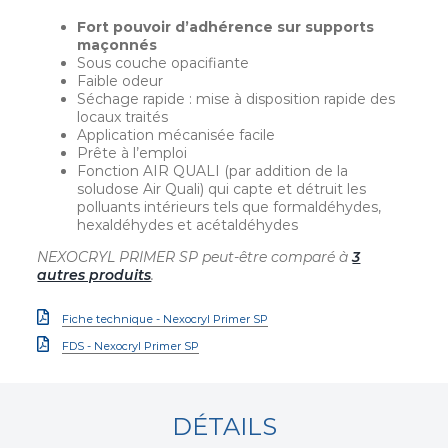
Fort pouvoir d’adhérence sur supports
maçonnés
Sous couche opacifiante
Faible odeur
Séchage rapide : mise à disposition rapide des
locaux traités
Application mécanisée facile
Prête à l’emploi
Fonction AIR QUALI (par addition de la
soludose Air Quali) qui capte et détruit les
polluants intérieurs tels que formaldéhydes,
hexaldéhydes et acétaldéhydes
NEXOCRYL PRIMER SP peut-être comparé à
3
autres produits
.
Fiche technique - Nexocryl Primer SP
FDS - Nexocryl Primer SP
DÉTAILS