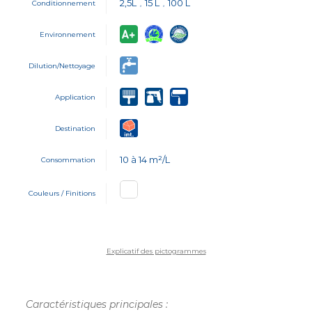
2,5L
15 L
100 L
Conditionnement
,
,
Environnement
Dilution/Nettoyage
Application
Destination
10 à 14 m²/L
Consommation
Couleurs / Finitions
Explicatif des pictogrammes
Caractéristiques principales :