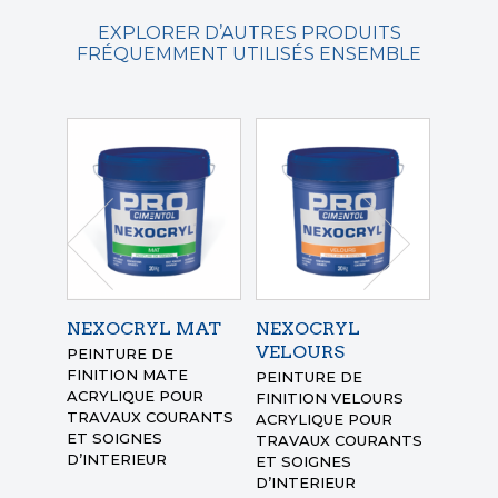
EXPLORER D’AUTRES PRODUITS
FRÉQUEMMENT UTILISÉS ENSEMBLE
NEXOCRYL MAT
NEXOCRYL
NEXO
VELOURS
PEINTURE DE
PEINT
FINITION MATE
FINIT
PEINTURE DE
ACRYLIQUE
POUR
ACRYL
FINITION VELOURS
TRAVAUX COURANTS
TRAVA
ACRYLIQUE
POUR
ET SOIGNES
ET SO
TRAVAUX COURANTS
D’INTERIEUR
D’INT
ET SOIGNES
D’INTERIEUR