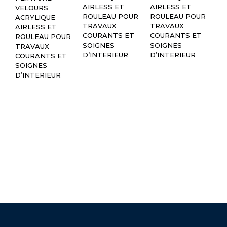
AIRLESS ET
AIRLESS ET
VELOURS
UN
ROULEAU POUR
ROULEAU POUR
ACRYLIQUE
AN
TRAVAUX
TRAVAUX
AIRLESS ET
PO
COURANTS ET
COURANTS ET
ROULEAU POUR
DE
SOIGNES
SOIGNES
TRAVAUX
C
D’INTERIEUR
D’INTERIEUR
COURANTS ET
HA
SOIGNES
SE
D’INTERIEUR
PR
LA
DE
SO
IN
PE
VE