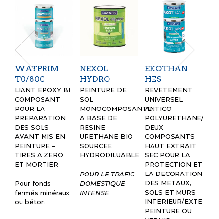
WATPRIM
NEXOL
EKOTHAN
V
T0/800
HYDRO
HES
VA
UN
LIANT EPOXY BI
PEINTURE DE
REVETEMENT
M
COMPOSANT
SOL
UNIVERSEL
A 
POUR LA
MONOCOMPOSANTE
ANTICO
RE
PREPARATION
A BASE DE
POLYURETHANE/POL
UR
DES SOLS
RESINE
DEUX
SO
AVANT MIS EN
URETHANE BIO
COMPOSANTS
LA
PEINTURE –
SOURCEE
HAUT EXTRAIT
VI
TIRES A ZERO
HYDRODILUABLE
SEC POUR LA
ET
ET MORTIER
PROTECTION ET
AV
LA DECORATION
POUR LE TRAFIC
AN
DES METAUX,
Pour fonds
DOMESTIQUE
SOLS ET MURS
fermés minéraux
INTENSE
INTERIEUR/EXTERIEU
ou béton
PEINTURE OU