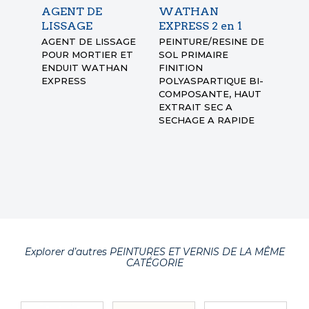
AGENT DE
WATHAN
MORT
LISSAGE
EXPRESS 2 en 1
WAT
EXPR
AGENT DE LISSAGE
PEINTURE/RESINE DE
POUR MORTIER ET
SOL PRIMAIRE
KIT M
ENDUIT WATHAN
FINITION
REBOU
EXPRESS
POLYASPARTIQUE BI-
SECHA
COMPOSANTE, HAUT
RAPID
EXTRAIT SEC A
SECHAGE A RAPIDE
Explorer d’autres PEINTURES ET VERNIS DE LA MÊME
CATÉGORIE