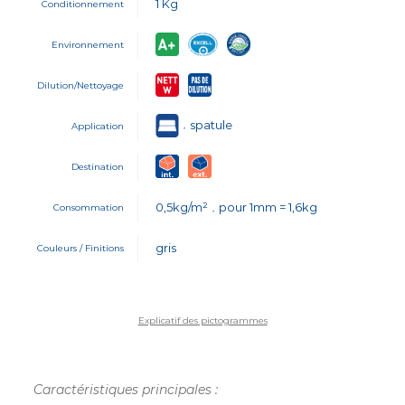
1 Kg
Conditionnement
Environnement
Dilution/Nettoyage
spatule
,
Application
Destination
0,5kg/m²
pour 1mm = 1,6kg
Consommation
,
gris
Couleurs / Finitions
Explicatif des pictogrammes
Caractéristiques principales :