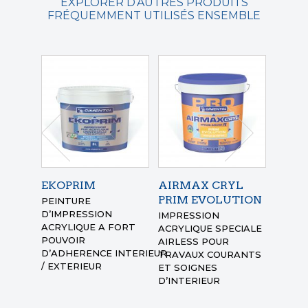
EXPLORER D’AUTRES PRODUITS
FRÉQUEMMENT UTILISÉS ENSEMBLE
EKOPRIM
AIRMAX CRYL
AIRM
PRIM EVOLUTION
MAT 
PEINTURE
D’IMPRESSION
IMPRESSION
PEINT
ACRYLIQUE
A FORT
ACRYLIQUE SPECIALE
FINIT
POUVOIR
AIRLESS POUR
ACRYL
D’ADHERENCE
INTERIEUR
TRAVAUX COURANTS
AIRLE
/ EXTERIEUR
ET SOIGNES
TRAVA
D’INTERIEUR
ET SO
D’INT