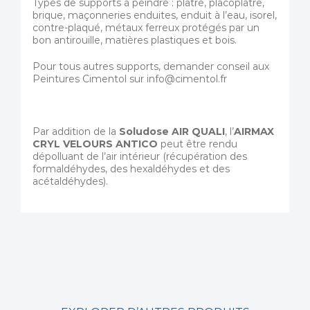
Types de supports à peindre : plâtre, placoplâtre,
brique, maçonneries enduites, enduit à l’eau, isorel,
contre-plaqué, métaux ferreux protégés par un
bon antirouille, matières plastiques et bois.
Pour tous autres supports, demander conseil aux
Peintures Cimentol sur info@cimentol.fr
Par addition de la
Soludose AIR QUALI
, l’
AIRMAX
CRYL VELOURS ANTICO
peut être rendu
dépolluant de l’air intérieur (récupération des
formaldéhydes, des hexaldéhydes et des
acétaldéhydes).