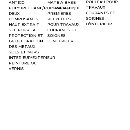
ROULEAU POUR
ANTICO
MATE A BASE
AC
TRAVAUX
POLYURETHANE/POLYASPARTIQUE
DE MATIERES
AI
COURANTS ET
DEUX
PREMIERES
RO
SOIGNES
COMPOSANTS
RECYCLEES
T
D’INTERIEUR
HAUT EXTRAIT
POUR TRAVAUX
CO
SEC POUR LA
COURANTS ET
SO
PROTECTION ET
SOIGNES
D’
LA DECORATION
D’INTERIEUR
DES METAUX,
SOLS ET MURS
INTERIEUR/EXTERIEUR
PEINTURE OU
VERNIS