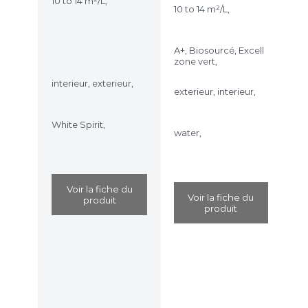
10 to 14 m²/L,
10 to 14 m²/L,
A+, Biosourcé, Excell
zone vert,
interieur, exterieur,
exterieur, interieur,
White Spirit,
water,
Voir la fiche du
Voir la fiche du
produit
produit