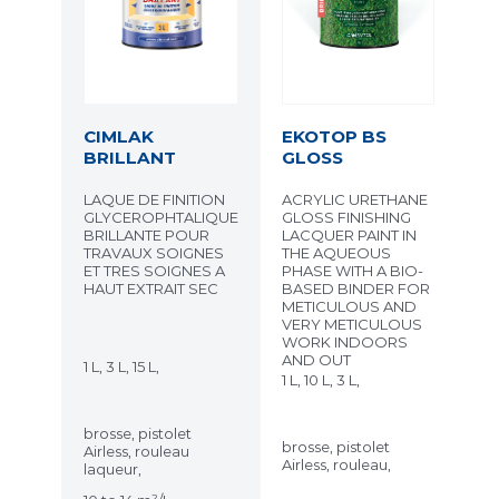
CIMLAK
EKOTOP BS
BRILLANT
GLOSS
LAQUE DE FINITION
ACRYLIC URETHANE
GLYCEROPHTALIQUE
GLOSS FINISHING
BRILLANTE POUR
LACQUER PAINT IN
TRAVAUX SOIGNES
THE AQUEOUS
ET TRES SOIGNES A
PHASE WITH A BIO-
HAUT EXTRAIT SEC
BASED BINDER FOR
METICULOUS AND
VERY METICULOUS
WORK INDOORS
AND OUT
1 L, 3 L, 15 L,
1 L, 10 L, 3 L,
brosse, pistolet
brosse, pistolet
Airless, rouleau
Airless, rouleau,
laqueur,