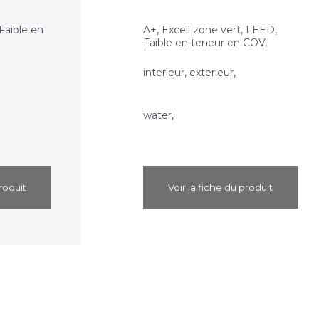
 Faible en
A+, Excell zone vert, LEED,
Faible en teneur en COV,
interieur, exterieur,
water,
roduit
Voir la fiche du produit