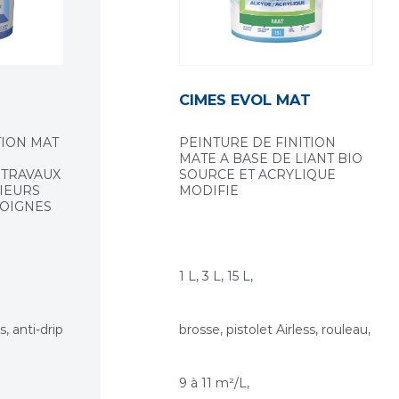
CIMES EVOL MAT
TION MAT
PEINTURE DE FINITION
MATE A BASE DE LIANT BIO
 TRAVAUX
SOURCE ET ACRYLIQUE
IEURS
MODIFIE
SOIGNES
1 L, 3 L, 15 L,
s, anti-drip
brosse, pistolet Airless, rouleau,
9 à 11 m²/L,