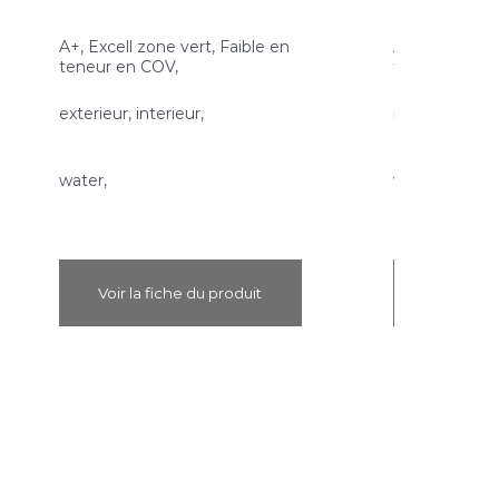
A+, Excell zone vert, Faible en
A+, Excell zon
teneur en COV,
teneur en CO
exterieur, interieur,
interieur, exte
water,
water,
Voir la fiche du produit
Voir la f