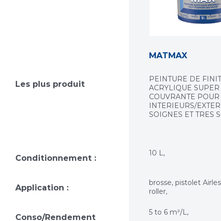
MATMAX
PEINTURE DE FINI
Les plus produit
ACRYLIQUE SUPER
COUVRANTE POUR
INTERIEURS/EXTER
SOIGNES ET TRES 
10 L,
Conditionnement :
brosse, pistolet Airles
Application :
roller,
5 to 6 m²/L,
Conso/Rendement