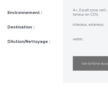
A+, Excell zone vert,
Environnement :
teneur en COV,
interieur, exterieur,
Destination :
water,
Dilution/Nettoyage :
Voir la fiche du p