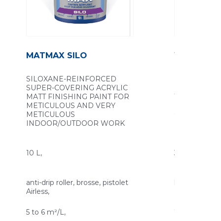
MATMAX SILO
WALLYS M
SILOXANE-REINFORCED
PEINTURE D
SUPER-COVERING ACRYLIC
MATE GARN
MATT FINISHING PAINT FOR
TRAVAUX SO
METICULOUS AND VERY
D’INTERIEUR
METICULOUS
QUALITE
INDOOR/OUTDOOR WORK
ENVIRONNE
10 L,
3 L, 15 L,
anti-drip roller, brosse, pistolet
brosse, pistole
Airless,
5 to 6 m²/L,
7 à 9 m2/L,