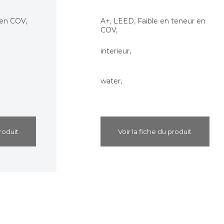
 en COV,
A+, LEED, Faible en teneur en
COV,
interieur,
water,
roduit
Voir la fiche du produit