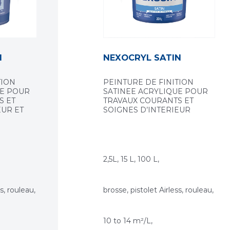
N
NEXOCRYL SATIN
TION
PEINTURE DE FINITION
EE POUR
SATINEE ACRYLIQUE POUR
S ET
TRAVAUX COURANTS ET
EUR ET
SOIGNES D’INTERIEUR
2,5L, 15 L, 100 L,
s, rouleau,
brosse, pistolet Airless, rouleau,
10 to 14 m²/L,