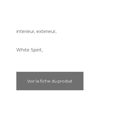
interieur, exterieur,
White Spirit,
Voir la fiche du produit