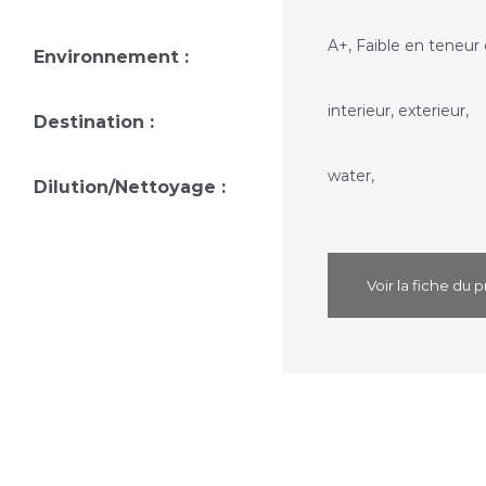
A+, Faible en teneur
Environnement :
interieur, exterieur,
Destination :
water,
Dilution/Nettoyage :
Voir la fiche du p