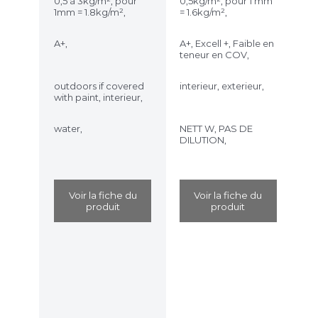
0,5 à 3kg/m², pour
0,5kg/m², pour 1 mm
1mm = 1.8kg/m²,
= 1.6kg/m²,
A+,
A+, Excell +, Faible en
teneur en COV,
outdoors if covered
interieur, exterieur,
with paint, interieur,
water,
NETT W, PAS DE
DILUTION,
Voir la fiche du
Voir la fiche du
produit
produit