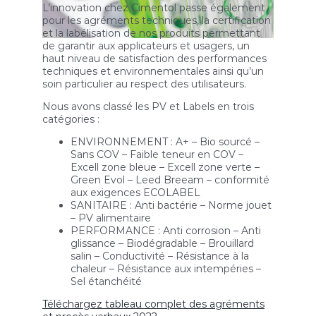
L’innovation chez Cimentol passe également
pour les agréments techniques, la certification
et la labélisation de nos produits permettant
de garantir aux applicateurs et usagers, un
haut niveau de satisfaction des performances
techniques et environnementales ainsi qu’un
soin particulier au respect des utilisateurs.
Nous avons classé les PV et Labels en trois
catégories :
ENVIRONNEMENT : A+ – Bio sourcé –
Sans COV – Faible teneur en COV –
Excell zone bleue – Excell zone verte –
Green Evol – Leed Breeam – conformité
aux exigences ECOLABEL
SANITAIRE : Anti bactérie – Norme jouet
– PV alimentaire
PERFORMANCE : Anti corrosion – Anti
glissance – Biodégradable – Brouillard
salin – Conductivité – Résistance à la
chaleur – Résistance aux intempéries –
Sel étanchéité
Téléchargez tableau complet des agréments