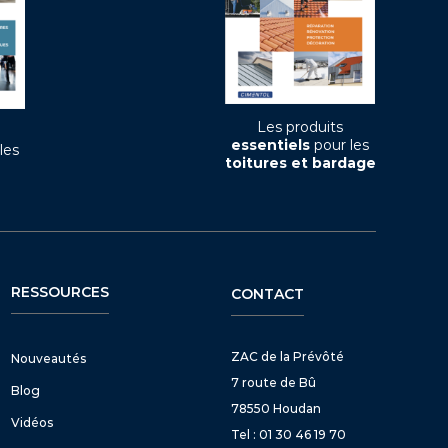
Les produits
essentiels
pour les
les
toitures et bardage
RESSOURCES
CONTACT
ZAC de la Prévôté
Nouveautés
7 route de Bû
Blog
78550 Houdan
Vidéos
Tel : 01 30 46 19 70