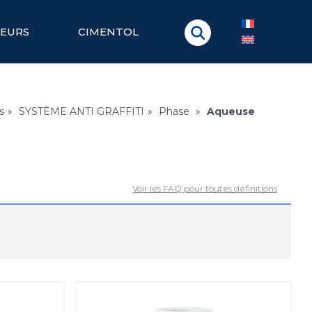
TEURS
CIMENTOL
s
»
SYSTÈME ANTI GRAFFITI
»
Phase
»
Aqueuse
Voir les FAQ pour toutes définitions