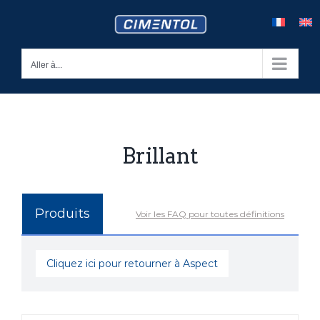
Skip
to
content
Aller à...
Brillant
Produits
Voir les FAQ pour toutes définitions
Cliquez ici pour retourner à Aspect