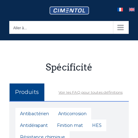
Skip
to
content
Aller à...
Spécificité
Produits
Voir les FAQ pour toutes définitions
Antibactérien
Anticorrosion
Antidérapant
Finition mat
HES
Résistance chimique