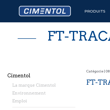
Skip
to
content
PRODUITS
FT-TRAC
Catégorie | 0
Cimentol
FT-TR
La marque Cimentol
Environnement
Emploi