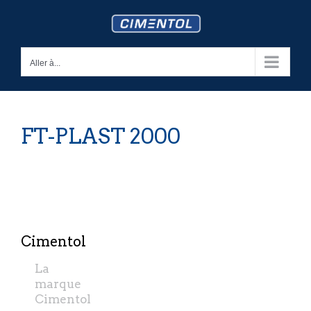
Skip
to
content
Aller à...
FT-PLAST 2000
Cimentol
La
marque
Cimentol