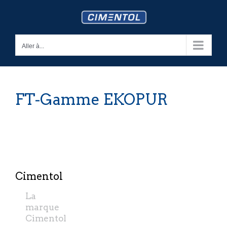
Skip
to
content
Aller à...
FT-Gamme EKOPUR
Cimentol
La
marque
Cimentol