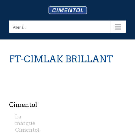
Skip
to
content
Aller à...
FT-CIMLAK BRILLANT
Cimentol
La
marque
Cimentol