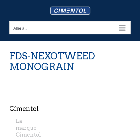
Skip
to
content
Aller à...
FDS-NEXOTWEED
MONOGRAIN
Cimentol
La
marque
Cimentol