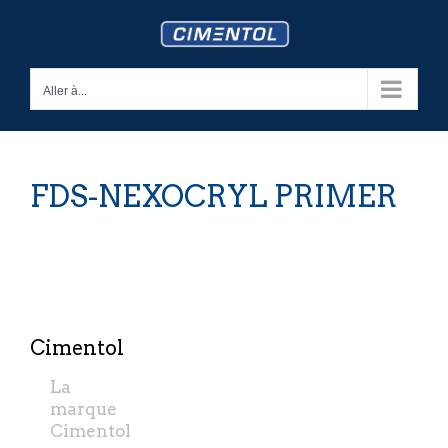
Skip
to
content
Aller à...
FDS-NEXOCRYL PRIMER
Cimentol
La
marque
Cimentol