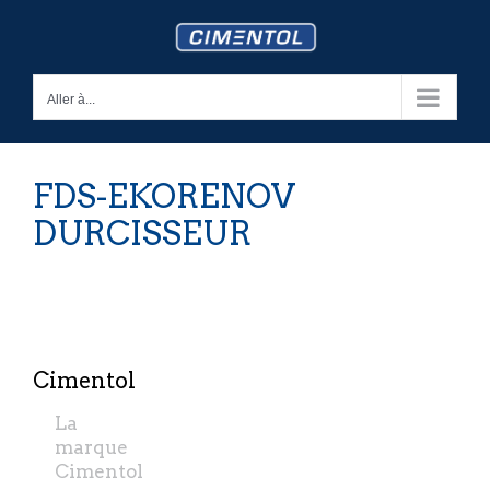
Skip
to
content
Aller à...
FDS-EKORENOV
DURCISSEUR
Cimentol
La
marque
Cimentol