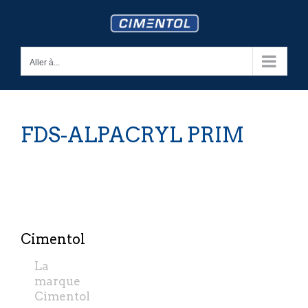
Skip
to
content
Aller à...
FDS-ALPACRYL PRIM
Cimentol
La
marque
Cimentol