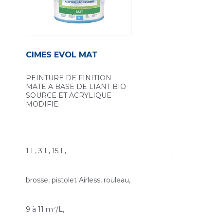
CIMES EVOL MAT
WALLYS M
PEINTURE DE FINITION
PEINTURE D
MATE A BASE DE LIANT BIO
MATE GARN
SOURCE ET ACRYLIQUE
TRAVAUX SO
MODIFIE
D’INTERIEUR
QUALITE
ENVIRONNE
1 L, 3 L, 15 L,
3 L, 15 L,
brosse, pistolet Airless, rouleau,
brosse, pistole
9 à 11 m²/L,
7 à 9 m2/L,