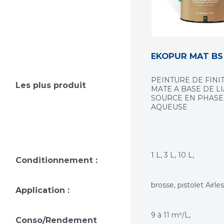
EKOPUR MAT BS
PEINTURE DE FINI
Les plus produit
MATE A BASE DE L
SOURCE EN PHASE
AQUEUSE
1 L, 3 L, 10 L,
Conditionnement :
brosse, pistolet Airles
Application :
9 à 11 m²/L,
Conso/Rendement