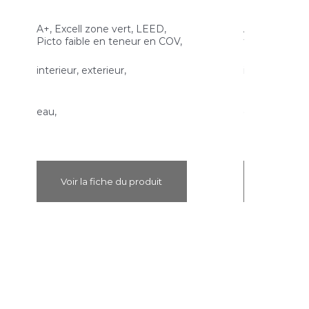
A+, Excell zone vert, LEED,
A+, Excell zon
Picto faible en teneur en COV,
faible en ten
interieur, exterieur,
interieur, exte
eau,
eau,
Voir la fiche du produit
Voir la f