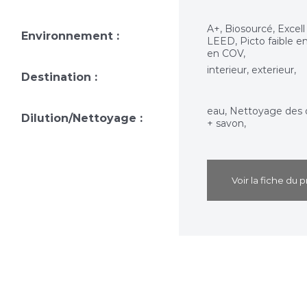
A+, Biosourcé, Excell
Environnement :
LEED, Picto faible e
en COV,
interieur, exterieur,
Destination :
eau, Nettoyage des o
Dilution/Nettoyage :
+ savon,
Voir la fiche du p