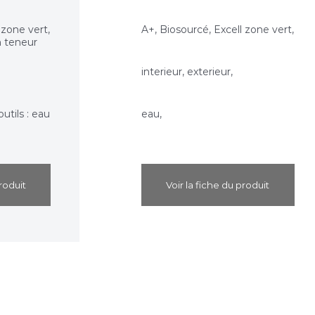
 zone vert,
A+, Biosourcé, Excell zone vert,
n teneur
interieur, exterieur,
utils : eau
eau,
roduit
Voir la fiche du produit