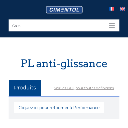
Skip
to
content
Go to...
PL anti-glissance
Produits
Voir les FAQ pour toutes définitions
Cliquez ici pour retourner à Performance